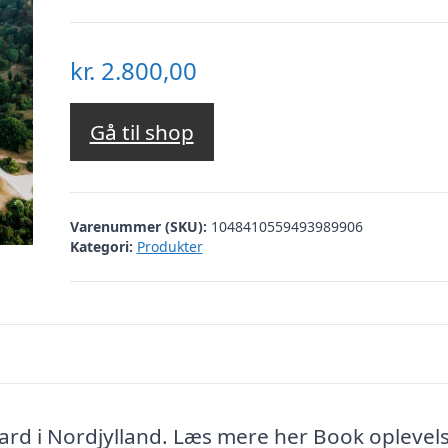
kr.
2.800,00
Gå til shop
Varenummer (SKU):
1048410559493989906
Kategori:
Produkter
rd i Nordjylland. Læs mere her Book oplevel