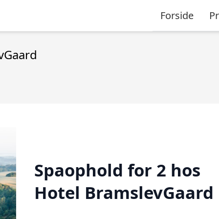
Forside
P
evGaard
Spaophold for 2 hos
Hotel BramslevGaard