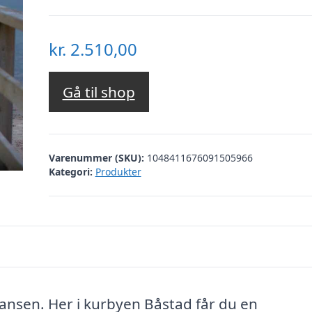
kr.
2.510,00
Gå til shop
Varenummer (SKU):
1048411676091505966
Kategori:
Produkter
kansen. Her i kurbyen Båstad får du en