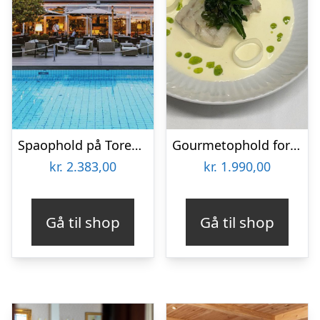
Spaophold på Torekov Hotell
Gourmetophold for 2 på Hvalpsund Færgekro
kr.
2.383,00
kr.
1.990,00
Gå til shop
Gå til shop