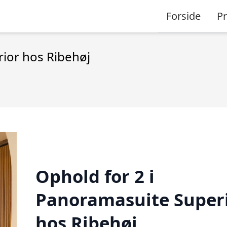
Forside
P
rior hos Ribehøj
Ophold for 2 i
Panoramasuite Super
hos Ribehøj